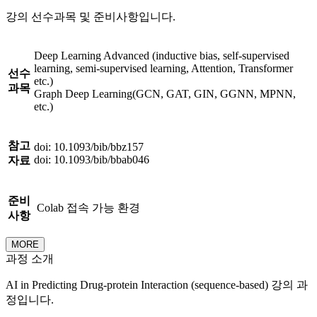
강의 선수과목 및 준비사항입니다.
Deep Learning Advanced (inductive bias, self-supervised
learning, semi-supervised learning, Attention, Transformer
선수
etc.)
과목
Graph Deep Learning(GCN, GAT, GIN, GGNN, MPNN,
etc.)
참고
doi: 10.1093/bib/bbz157
doi: 10.1093/bib/bbab046
자료
준비
Colab 접속 가능 환경
사항
MORE
과정 소개
AI in Predicting Drug-protein Interaction (sequence-based) 강의 과
정입니다.