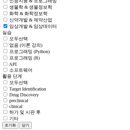
인공지능 & 프로그래밍
생물학 & 생물정보학
화학 & 화학정보학
신약개발 & 제약산업
임상개발 & 임상데이터
실습
모두선택
없음 (이론 강의)
프로그래밍 (Python)
프로그래밍 (R)
API
소프트웨어
활용 단계
모두선택
Target Identification
Drug Discovery
preclinical
clinical
허가 및 시판 후
기타
초기화
닫기