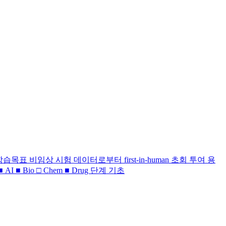
습목표 비임상 시험 데이터로부터 first-in-human 초회 투여 용
io □ Chem ■ Drug 단계 기초