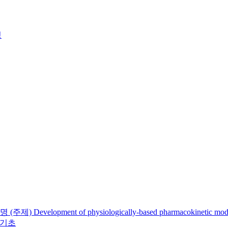
lopment of physiologically-based pharmacokin
계 기초