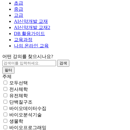
초급
중급
고급
AI신약개발 교재
AI신약개발 교재2
DB 활용가이드
교육과정
나의 온라인 교육
어떤 강의를 찾으시나요?
필터
주제
모두선택
전사체학
유전체학
단백질구조
바이오데이터수집
바이오분석기술
생물학
바이오프로그래밍