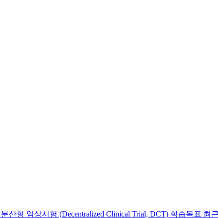
상시험 (Decentralized Clinical Trial, DCT) 학