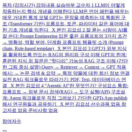
목차 (강의시간) 강의내용 실습여부 교수자 1 LLM이 어떻게
작동하는지 핵심 개념을 이해한다 LLM은 언어 패턴을 배우는
매우 거대한 통계 모델 GPT는 문장을 예측하는 데 특화된 구
조 (Transformer 기반) 프롬프트, 토큰, 파라미터 같은 용어에 대
한 기초 개념을 익힌다 X 본인 김요섭 2 잘 묻는 사람이 AI를
잘 쓴다: Prompt Engineering 입문 좋은 프롬프트의 3가지 조건
→ 명확성, 역할 부여, 단계화 프롬프트 템플릿 소개 (Prompt
chain, Role-based template) X 본인 김요섭 3 GPT가 외부 지식
을 활용하도록 만드는 RAG의 원리와 구성 이해 GPT의 한계:
훈련된 지식 외 질문은 “헛다리” 가능성 RAG 구조 이해 (간단
한 그림 중심 설명) Query → Retriever → Context → GPT 적용
예시: → 논문 검색 & 요약 → 특정 약물에 대한 최신 정보 연결
실전 RAG 워크플로우 따라가기: PDF, Text, 데이터베이스 연
결 X 본인 김요섭 4 “Agentic AI”란 무엇인가? 구성요소 통합:
프롬프트 → 외부 문서 검색(RAG) → 도구 실행(API) 구조설
계: Agent 워크플로우 직접 그려보기 간단한 GPTs App publish
해서 연구원들과 공유하기 X 본인 김요섭 선수과목 없음 참
고자료 없음 준비사항 없음
참여자수
71