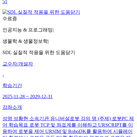
51
수료증
인공지능 & 프로그래밍
|
생물학 & 생물정보학
|
SDL 실질적 적용을 위한 도움닫기
교수자/개설자
-
학습기간
2025-11-28 ~ 2029-12-31
강좌소개
성명 성황현 소속기관 유니버설로봇 강의 명 (주제) 로봇PC 제
어 학습목표 로봇 TCP 및 좌표계를 이해하고 URSCRIPT를 이
용하여 로봇을 제어 URSIM 및 RoboDK를 활용하여 시뮬레이