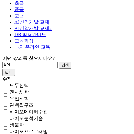
초급
중급
고급
AI신약개발 교재
AI신약개발 교재2
DB 활용가이드
교육과정
나의 온라인 교육
어떤 강의를 찾으시나요?
필터
주제
모두선택
전사체학
유전체학
단백질구조
바이오데이터수집
바이오분석기술
생물학
바이오프로그래밍