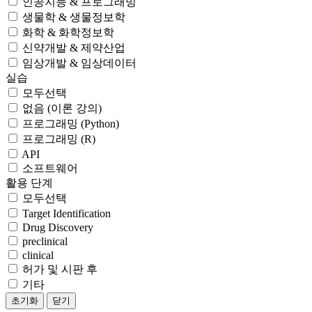
인공지능 & 프로그래밍
생물학 & 생물정보학
화학 & 화학정보학
신약개발 & 제약산업
임상개발 & 임상데이터
실습
모두선택
없음 (이론 강의)
프로그래밍 (Python)
프로그래밍 (R)
API
소프트웨어
활용 단계
모두선택
Target Identification
Drug Discovery
preclinical
clinical
허가 및 시판 후
기타
초기화
닫기