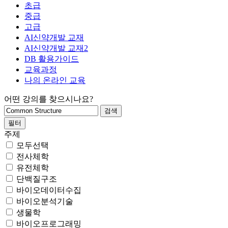
초급
중급
고급
AI신약개발 교재
AI신약개발 교재2
DB 활용가이드
교육과정
나의 온라인 교육
어떤 강의를 찾으시나요?
필터
주제
모두선택
전사체학
유전체학
단백질구조
바이오데이터수집
바이오분석기술
생물학
바이오프로그래밍