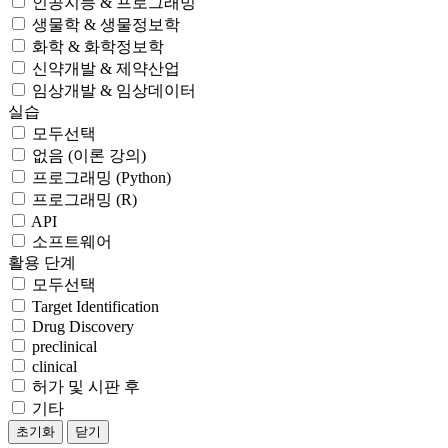
인공지능 & 프로그래밍
생물학 & 생물정보학
화학 & 화학정보학
신약개발 & 제약산업
임상개발 & 임상데이터
실습
모두선택
없음 (이론 강의)
프로그래밍 (Python)
프로그래밍 (R)
API
소프트웨어
활용 단계
모두선택
Target Identification
Drug Discovery
preclinical
clinical
허가 및 시판 후
기타
초기화
닫기