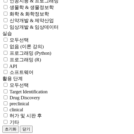
인공지능 & 프로그래밍
생물학 & 생물정보학
화학 & 화학정보학
신약개발 & 제약산업
임상개발 & 임상데이터
실습
모두선택
없음 (이론 강의)
프로그래밍 (Python)
프로그래밍 (R)
API
소프트웨어
활용 단계
모두선택
Target Identification
Drug Discovery
preclinical
clinical
허가 및 시판 후
기타
초기화
닫기