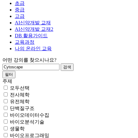
초급
중급
고급
AI신약개발 교재
AI신약개발 교재2
DB 활용가이드
교육과정
나의 온라인 교육
어떤 강의를 찾으시나요?
필터
주제
모두선택
전사체학
유전체학
단백질구조
바이오데이터수집
바이오분석기술
생물학
바이오프로그래밍