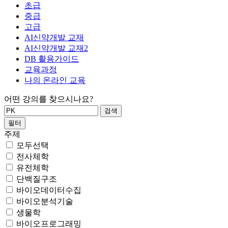
초급
중급
고급
AI신약개발 교재
AI신약개발 교재2
DB 활용가이드
교육과정
나의 온라인 교육
어떤 강의를 찾으시나요?
필터
주제
모두선택
전사체학
유전체학
단백질구조
바이오데이터수집
바이오분석기술
생물학
바이오프로그래밍