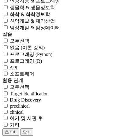
인공지능 & 프로그래밍
생물학 & 생물정보학
화학 & 화학정보학
신약개발 & 제약산업
임상개발 & 임상데이터
실습
모두선택
없음 (이론 강의)
프로그래밍 (Python)
프로그래밍 (R)
API
소프트웨어
활용 단계
모두선택
Target Identification
Drug Discovery
preclinical
clinical
허가 및 시판 후
기타
초기화
닫기