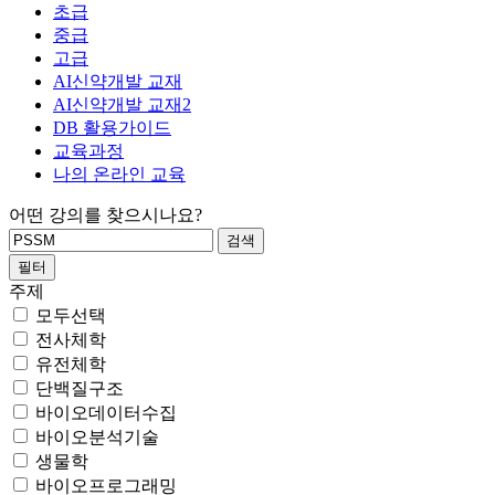
초급
중급
고급
AI신약개발 교재
AI신약개발 교재2
DB 활용가이드
교육과정
나의 온라인 교육
어떤 강의를 찾으시나요?
필터
주제
모두선택
전사체학
유전체학
단백질구조
바이오데이터수집
바이오분석기술
생물학
바이오프로그래밍