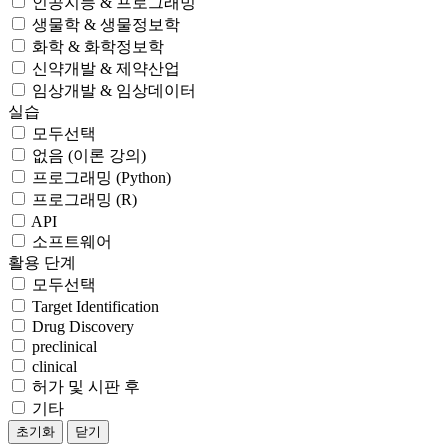
인공지능 & 프로그래밍
생물학 & 생물정보학
화학 & 화학정보학
신약개발 & 제약산업
임상개발 & 임상데이터
실습
모두선택
없음 (이론 강의)
프로그래밍 (Python)
프로그래밍 (R)
API
소프트웨어
활용 단계
모두선택
Target Identification
Drug Discovery
preclinical
clinical
허가 및 시판 후
기타
초기화
닫기