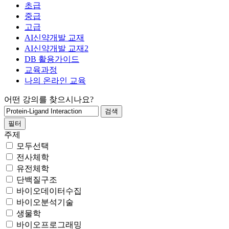
초급
중급
고급
AI신약개발 교재
AI신약개발 교재2
DB 활용가이드
교육과정
나의 온라인 교육
어떤 강의를 찾으시나요?
필터
주제
모두선택
전사체학
유전체학
단백질구조
바이오데이터수집
바이오분석기술
생물학
바이오프로그래밍