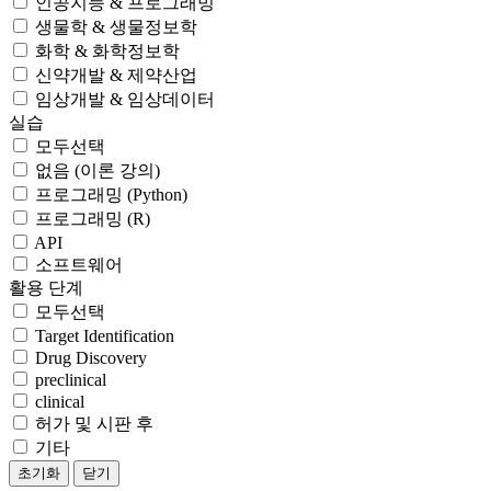
인공지능 & 프로그래밍
생물학 & 생물정보학
화학 & 화학정보학
신약개발 & 제약산업
임상개발 & 임상데이터
실습
모두선택
없음 (이론 강의)
프로그래밍 (Python)
프로그래밍 (R)
API
소프트웨어
활용 단계
모두선택
Target Identification
Drug Discovery
preclinical
clinical
허가 및 시판 후
기타
초기화
닫기