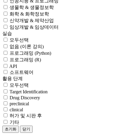
인공지능 & 프로그래밍
생물학 & 생물정보학
화학 & 화학정보학
신약개발 & 제약산업
임상개발 & 임상데이터
실습
모두선택
없음 (이론 강의)
프로그래밍 (Python)
프로그래밍 (R)
API
소프트웨어
활용 단계
모두선택
Target Identification
Drug Discovery
preclinical
clinical
허가 및 시판 후
기타
초기화
닫기