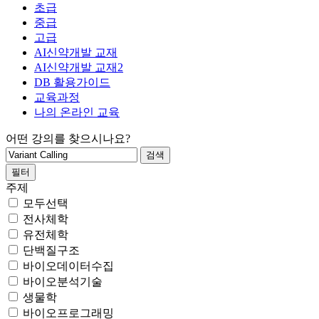
초급
중급
고급
AI신약개발 교재
AI신약개발 교재2
DB 활용가이드
교육과정
나의 온라인 교육
어떤 강의를 찾으시나요?
필터
주제
모두선택
전사체학
유전체학
단백질구조
바이오데이터수집
바이오분석기술
생물학
바이오프로그래밍