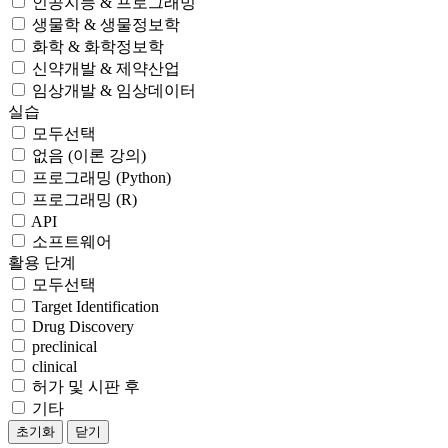
인공지능 & 프로그래밍
생물학 & 생물정보학
화학 & 화학정보학
신약개발 & 제약산업
임상개발 & 임상데이터
실습
모두선택
없음 (이론 강의)
프로그래밍 (Python)
프로그래밍 (R)
API
소프트웨어
활용 단계
모두선택
Target Identification
Drug Discovery
preclinical
clinical
허가 및 시판 후
기타
초기화
닫기