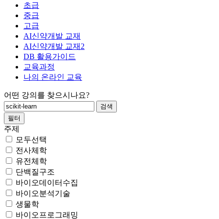
초급
중급
고급
AI신약개발 교재
AI신약개발 교재2
DB 활용가이드
교육과정
나의 온라인 교육
어떤 강의를 찾으시나요?
필터
주제
모두선택
전사체학
유전체학
단백질구조
바이오데이터수집
바이오분석기술
생물학
바이오프로그래밍