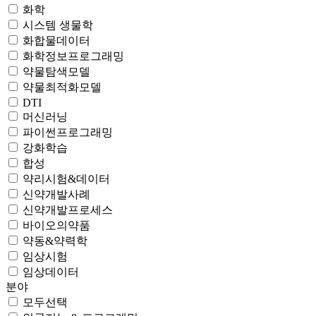
화학
시스템 생물학
화합물데이터
화학정보프로그래밍
약물탐색모델
약물최적화모델
DTI
머신러닝
파이썬프로그래밍
강화학습
합성
약리시험&데이터
신약개발사례
신약개발프로세스
바이오의약품
약동&약력학
임상시험
임상데이터
분야
모두선택