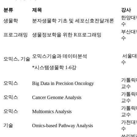
분류
제목
강사
한양대
생물학
분자생물학 기초 및 세포신호전달개론
수
부산대
프로그래밍
생물정보학을 위한 R프로그래밍
수
서울대
오믹스기술과 데이터분석
오믹스, 기술
수
*시스템생물학 1-6강
가톨릭
오믹스
Big Data in Precision Oncology
교수
가톨릭
오믹스
Cancer Genome Analysis
교수
가톨릭
오믹스
Multiomics Analysis
교수
가천대
기술
Omics-based Pathway Analysis
수
쓰리빌