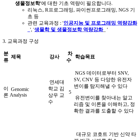
생물정보학'
에 대한 기초 역량이 필요합니다.
리눅스, R프로그래밍, 파이썬프로그래밍, NGS 기
초 등
관련 교육과정 : '
인공지능 및 프로그래밍 역량강화
_
', '
생물학 및 생물정보학 역량강화
_ '
3. 교육과정 구성
분
차
제목
강사
학습목표
류
수
NGS 데이터로부터 SNV,
SV, CNV 등 다양한 유전자
연세대
변이를 탐지해낼 수 있다
이
학교 김
Genomic
5
Analysis
론
상우 교
유전변이를 찾아내는 알고
수
리즘 및 이론을 이해하고, 정
확한 결과를 도출할 수 있다
대규모 코호트 기반 신약 타