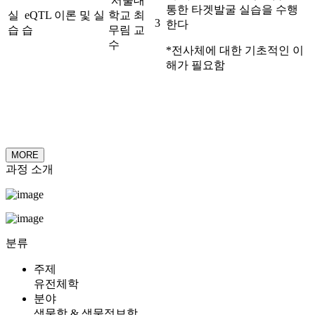
서울대
통한 타겟발굴 실습을 수행
실
eQTL 이론 및 실
학교 최
3
한다
습
습
무림 교
수
*전사체에 대한 기초적인 이
해가 필요함
AI기술형
MORE
과정 소개
분류
주제
유전체학
분야
생물학 & 생물정보학