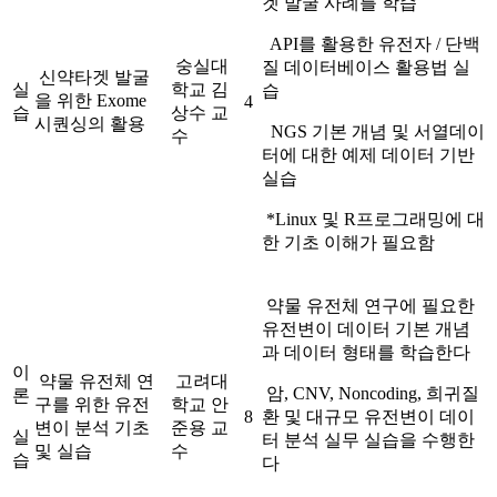
겟 발굴 사례를 학습
API를 활용한 유전자 / 단백
숭실대
질 데이터베이스 활용법 실
신약타겟 발굴
실
학교 김
습
을 위한 Exome
4
습
상수 교
시퀀싱의 활용
NGS 기본 개념 및 서열데이
수
터에 대한 예제 데이터 기반
실습
*Linux 및 R프로그래밍에 대
한 기초 이해가 필요함
약물 유전체 연구에 필요한
유전변이 데이터 기본 개념
과 데이터 형태를 학습한다
이
약물 유전체 연
고려대
암, CNV, Noncoding, 희귀질
론
구를 위한 유전
학교 안
8
환 및 대규모 유전변이 데이
변이 분석 기초
준용 교
실
터 분석 실무 실습을 수행한
및 실습
수
습
다