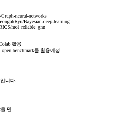
u/Graph-neural-networks
m/SeongokRyu/Bayesian-deep-learning
TRICS/mol_reliable_gnn
Colab 활용
ns 의 open benchmark를 활용예정
 과정입니다.
t을 만