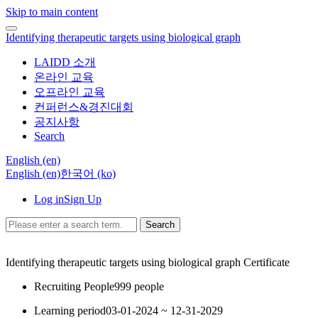
Skip to main content
Identifying therapeutic targets using biological graph
LAIDD 소개
온라인 교육
오프라인 교육
컨퍼런스&경진대회
공지사항
Search
English ‎(en)‎
English ‎(en)‎
한국어 ‎(ko)‎
Log in
Sign Up
Search
Identifying therapeutic targets using biological graph
Certificate
Recruiting People
999 people
Learning period
03-01-2024 ~ 12-31-2029