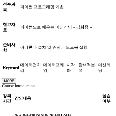
선수과
파이썬 프로그래밍 기초
목
참고자
파이썬으로 배우는 머신러닝 – 김화종 저
료
준비사
아나콘다 설치 및 쥬피터 노트북 실행
항
데이터전처
데이터프레
시각
탐색적분
머신러
Keyword
리
임
화
석
닝
MORE
Course Introduction
강의
실습
강의내용
시간
여부
머신러닝과 데이터 전처리 이해