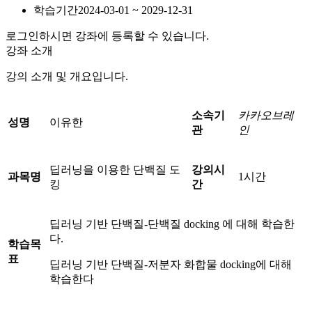
학습기간
2024-03-01 ~ 2029-12-31
로그인하시면 강좌에 등록할 수 있습니다.
강좌 소개
강의 소개 및 개요입니다.
소속기
카카오브레
성명
이유한
관
인
딥러닝을 이용한 단백질 도
강의시
과목명
1시간
킹
간
딥러닝 기반 단백질-단백질 docking 에 대해 학습한
다.
학습목
표
딥러닝 기반 단백질-저분자 화합물 docking에 대해
학습한다