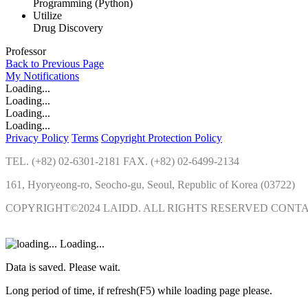
Programming (Python)
Utilize
Drug Discovery
Professor
Back to Previous Page
My
Notifications
Loading...
Loading...
Loading...
Loading...
Privacy Policy
Terms
Copyright Protection Policy
TEL. (+82) 02-6301-2181 FAX. (+82) 02-6499-2134
161, Hyoryeong-ro, Seocho-gu, Seoul, Republic of Korea (03722)
COPYRIGHT©2024 LAIDD. ALL RIGHTS RESERVED CONT
Loading...
Data is saved. Please wait.
Long period of time, if refresh(F5) while loading page please.