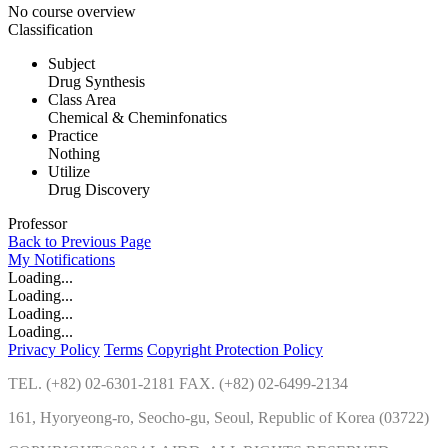
No course overview
Classification
Subject
Drug Synthesis
Class Area
Chemical & Cheminfonatics
Practice
Nothing
Utilize
Drug Discovery
Professor
Back to Previous Page
My
Notifications
Loading...
Loading...
Loading...
Loading...
Privacy Policy
Terms
Copyright Protection Policy
TEL. (+82) 02-6301-2181 FAX. (+82) 02-6499-2134
161, Hyoryeong-ro, Seocho-gu, Seoul, Republic of Korea (03722)