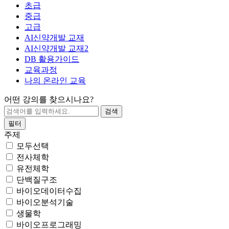
초급
중급
고급
AI신약개발 교재
AI신약개발 교재2
DB 활용가이드
교육과정
나의 온라인 교육
어떤 강의를 찾으시나요?
필터
주제
모두선택
전사체학
유전체학
단백질구조
바이오데이터수집
바이오분석기술
생물학
바이오프로그래밍