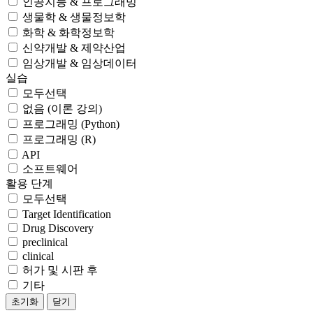
인공지능 & 프로그래밍
생물학 & 생물정보학
화학 & 화학정보학
신약개발 & 제약산업
임상개발 & 임상데이터
실습
모두선택
없음 (이론 강의)
프로그래밍 (Python)
프로그래밍 (R)
API
소프트웨어
활용 단계
모두선택
Target Identification
Drug Discovery
preclinical
clinical
허가 및 시판 후
기타
초기화
닫기