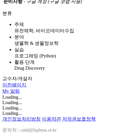
준비사항
-
구글 계정
(
구글 코랩 사용
)
분류
주제
유전체학, 바이오데이터수집
분야
생물학 & 생물정보학
실습
프로그래밍 (Python)
활용 단계
Drug Discovery
교수자/개설자
이전페이지
My
알림
Loading...
Loading...
Loading...
Loading...
개인정보처리방침
이용약관
저작권보호정책
문의처 : caiid@kpbma.or.kr