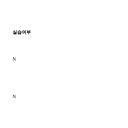
실습여부
N
N