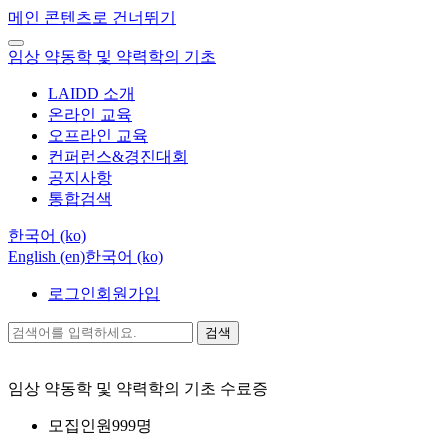
메인 콘텐츠로 건너뛰기
임상 약동학 및 약력학의 기초
LAIDD 소개
온라인 교육
오프라인 교육
컨퍼런스&경진대회
공지사항
통합검색
한국어 ‎(ko)‎
English ‎(en)‎
한국어 ‎(ko)‎
로그인
회원가입
검색
임상 약동학 및 약력학의 기초
수료증
모집인원
999명