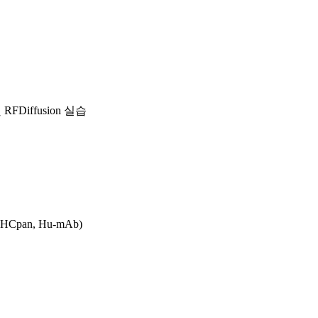
FDiffusion 실습
pan, Hu-mAb)