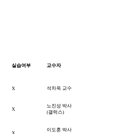
실습여부
교수자
석차옥 교수
X
노진성 박사
X
(갤럭스)
이도훈 박사
X