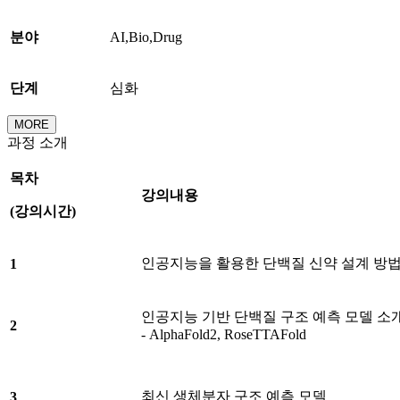
분야
AI,Bio,Drug
단계
심화
MORE
과정 소개
목차
강의내용
(
강의시간
)
인공지능을 활용한 단백질 신약 설계 방
1
인공지능 기반 단백질 구조 예측 모델 소
2
- AlphaFold2, RoseTTAFold
최신 생체분자 구조 예측 모델
3