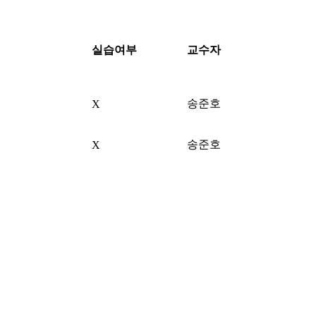
실습여부
교수자
송준호
X
송준호
X