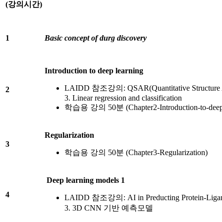
(
강의시간
)
1
Basic concept of durg discovery
Introduction to deep learning
LAIDD 참조강의: QSAR(Quantitative Structure Act
2
3. Linear regression and classification
학습용 강의 50분 (Chapter2-Introduction-to-deep-
Regularization
3
학습용 강의 50분 (Chapter3-Regularization)
Deep learning models 1
4
LAIDD 참조강의: AI in Preducting Protein-Ligand I
3. 3D CNN 기반 예측모델