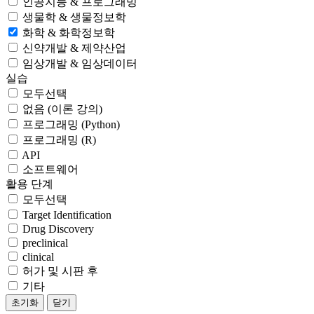
인공지능 & 프로그래밍
생물학 & 생물정보학
화학 & 화학정보학
신약개발 & 제약산업
임상개발 & 임상데이터
실습
모두선택
없음 (이론 강의)
프로그래밍 (Python)
프로그래밍 (R)
API
소프트웨어
활용 단계
모두선택
Target Identification
Drug Discovery
preclinical
clinical
허가 및 시판 후
기타
초기화
닫기