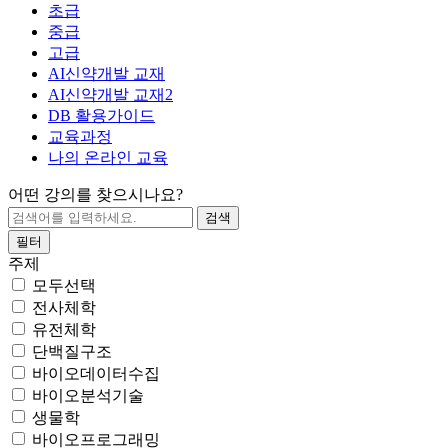
초급
중급
고급
AI신약개발 교재
AI신약개발 교재2
DB 활용가이드
교육과정
나의 온라인 교육
어떤 강의를 찾으시나요?
필터
주제
모두선택
전사체학
유전체학
단백질구조
바이오데이터수집
바이오분석기술
생물학
바이오프로그래밍