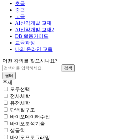
초급
중급
고급
AI신약개발 교재
AI신약개발 교재2
DB 활용가이드
교육과정
나의 온라인 교육
어떤 강의를 찾으시나요?
필터
주제
모두선택
전사체학
유전체학
단백질구조
바이오데이터수집
바이오분석기술
생물학
바이오프로그래밍