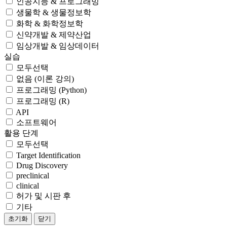
인공지능 & 프로그래밍
생물학 & 생물정보학
화학 & 화학정보학
신약개발 & 제약산업
임상개발 & 임상데이터
실습
모두선택
없음 (이론 강의)
프로그래밍 (Python)
프로그래밍 (R)
API
소프트웨어
활용 단계
모두선택
Target Identification
Drug Discovery
preclinical
clinical
허가 및 시판 후
기타
초기화
닫기