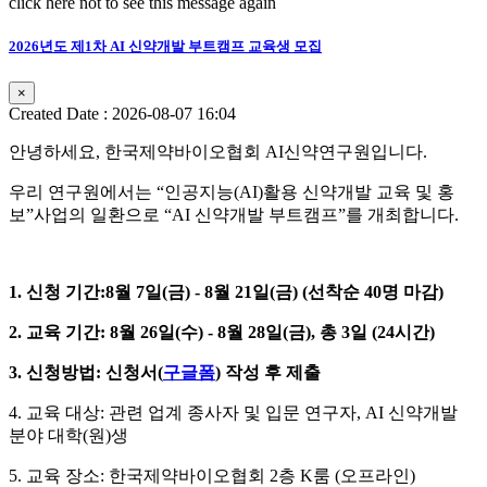
click here not to see this message again
2026년도 제1차 AI 신약개발 부트캠프 교육생 모집
×
Created Date : 2026-08-07 16:04
안녕하세요
,
한국제약바이오협회
AI
신약연구원입니다
.
우리 연구원에서는
“
인공지능
(AI)
활용 신약개발 교육 및 홍
보
”
사업의 일환으로
“AI
신약개발 부트캠프
”
를 개최합니다
.
1.
신청 기간
:
8
월 7일
(금
) - 8
월 21일
(금
) (
선착순 4
0
명 마감
)
2. 교육 기간
: 8
월
26
일
(
수
) - 8
월 28일
(
금
), 총 3일 (24시간)
3. 신청방법
:
신청서
(
구글폼
)
작성 후 제출
4. 교육 대상
:
관련 업계 종사자 및 입문 연구자
, AI
신약개발
분야 대학(원)생
5. 교육 장소
: 한국제약바이오협회 2층 K룸 (오프라인)