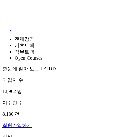
전체강좌
기초트랙
직무트랙
Open Courses
한눈에 알아 보는 LAIDD
가입자 수
13,902
명
이수건 수
8,180
건
회원가입하기
강의