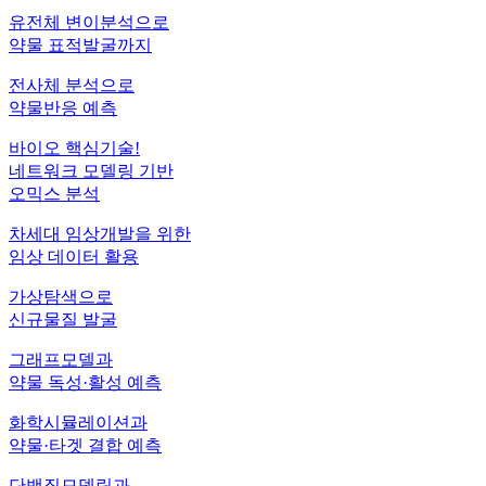
유전체 변이분석으로
약물 표적발굴까지
전사체 분석으로
약물반응 예측
바이오 핵심기술!
네트워크 모델링 기반
오믹스 분석
차세대 임상개발을 위한
임상 데이터 활용
가상탐색으로
신규물질 발굴
그래프모델과
약물 독성·활성 예측
화학시뮬레이션과
약물·타겟 결합 예측
단백질모델링과