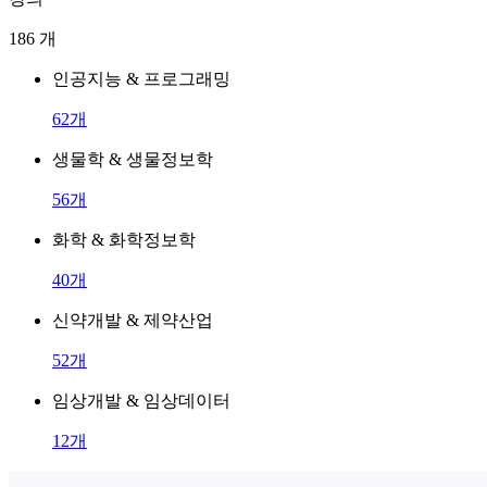
186
개
인공지능 & 프로그래밍
62
개
생물학 & 생물정보학
56
개
화학 & 화학정보학
40
개
신약개발 & 제약산업
52
개
임상개발 & 임상데이터
12
개